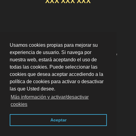
XXX XXX XXX
Usamos cookies propias para mejorar su
experiencia de usuario. Si navega por
"Servicio rápido y profesional. Desatascaron el
nuestra web, estará aceptando el uso de
desagüe de mi cocina en el momento."
por
todas las cookies. Puede seleccionar las
Fernando
valoración
10
/
10
cookies que desea aceptar accediendo a la
Enviar opinión
política de cookies para activar o desactivar
las que Usted desee.
Más información y activar/desactivar
cookies
Blog
| En toda Murcia ·
Aviso legal · LSSI · Política
Aceptar
de cookies · Política de privacidad